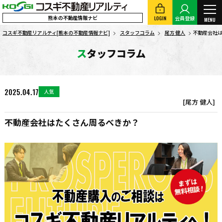
熊本の不動産情報ナビ
LOGIN
会員登録
MENU
コスギ不動産リアルティ[熊本の不動産情報ナビ]
スタッフコラム
尾方 健人
不動産会社
スタッフコラム
2025.04.17
人気
[尾方 健人]
不動産会社はたくさん周るべきか？