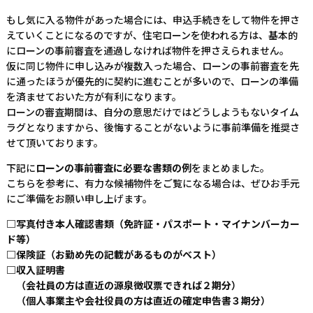
もし気に入る物件があった場合には、申込手続きをして物件を押さ
えていくことになるのですが、住宅ローンを使われる方は、基本的
にローンの事前審査を通過しなければ物件を押さえられません。
仮に同じ物件に申し込みが複数入った場合、ローンの事前審査を先
に通ったほうが優先的に契約に進むことが多いので、ローンの準備
を済ませておいた方が有利になります。
ローンの審査期間は、自分の意思だけではどうしようもないタイム
ラグとなりますから、後悔することがないように事前準備を推奨さ
せて頂いております。
下記に
ローンの事前審査に必要な書類の例
をまとめました。
こちらを参考に、有力な候補物件をご覧になる場合は、ぜひお手元
にご準備をお願い申し上げます。
□写真付き本人確認書類（免許証・パスポート・マイナンバーカー
ド等）
□保険証（お勤め先の記載があるものがベスト）
□収入証明書
（会社員の方は直近の源泉徴収票できれば２期分）
（個人事業主や会社役員の方は直近の確定申告書３期分）