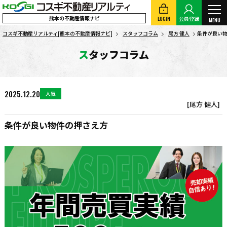
熊本の不動産情報ナビ
LOGIN
会員登録
MENU
コスギ不動産リアルティ[熊本の不動産情報ナビ]
スタッフコラム
尾方 健人
条件が良い
スタッフコラム
2025.12.20
人気
[尾方 健人]
条件が良い物件の押さえ方