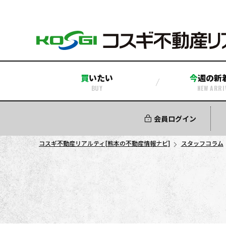
買いたい
今週の新
BUY
NEW ARRI
中古マンション
中古一戸建て
新築一戸建て
その他
土地
会員ログイン
コスギ不動産リアルティ[熊本の不動産情報ナビ]
スタッフコラム