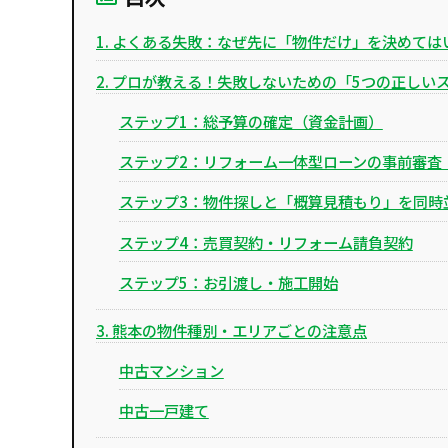
1. よくある失敗：なぜ先に「物件だけ」を決めて
2. プロが教える！失敗しないための「5つの正しい
ステップ1：総予算の確定（資金計画）
ステップ2：リフォーム一体型ローンの事前審査
ステップ3：物件探しと「概算見積もり」を同時
ステップ4：売買契約・リフォーム請負契約
ステップ5：お引渡し・施工開始
3. 熊本の物件種別・エリアごとの注意点
中古マンション
中古一戸建て