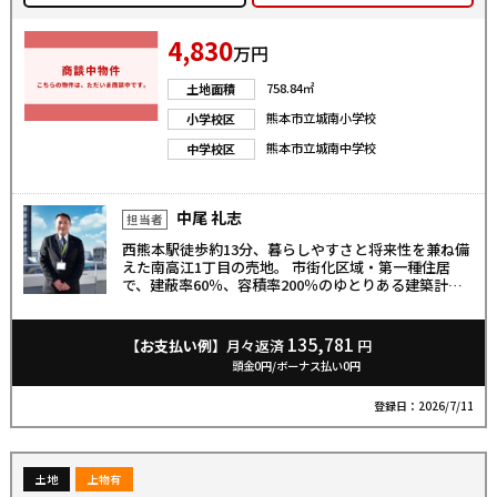
4,830
万円
758.84㎡
土地面積
熊本市立城南小学校
小学校区
熊本市立城南中学校
中学校区
中尾 礼志
担当者
西熊本駅徒歩約13分、暮らしやすさと将来性を兼ね備
えた南高江1丁目の売地。 市街化区域・第一種住居
で、建蔽率60％、容積率200％のゆとりある建築計画
が可能です。住宅用地はもちろん、アパート用地とし
てもご検討いただける好条件。城南小・城南中エリア
で子育て環境も安心。古屋あり・解体渡し、生活利便
135,781
【お支払い例】
月々返済
円
施設も車ですぐの便利な立地です。
頭金0円/ボーナス払い0円
登録日：2026/7/11
土地
上物有