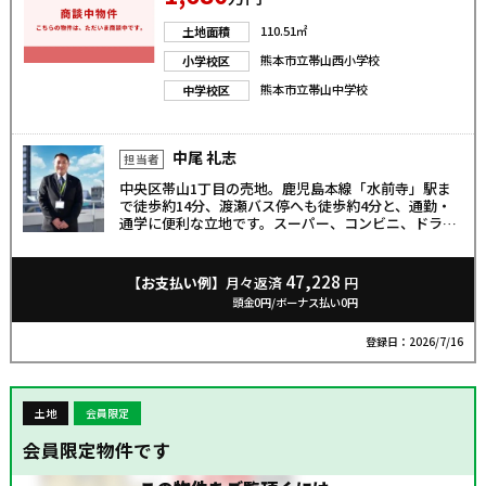
110.51㎡
土地面積
熊本市立帯山西小学校
小学校区
熊本市立帯山中学校
中学校区
中尾 礼志
担当者
中央区帯山1丁目の売地。鹿児島本線「水前寺」駅ま
で徒歩約14分、渡瀬バス停へも徒歩約4分と、通勤・
通学に便利な立地です。スーパー、コンビニ、ドラッ
グストアが徒歩圏内に揃い、毎日の暮らしを快適にサ
ポート。帯山西小・帯山中エリアで子育て世帯にもお
すすめです。第二種中高層地域、建蔽率60％・容積率
47,228
【お支払い例】
月々返済
円
200％のため、ゆとりある住まいの計画が可能。古屋
頭金0円/ボーナス払い0円
は解体渡しで、理想の家づくりをスムーズに始められ
ます。
登録日：2026/7/16
土地
会員限定
会員限定物件です