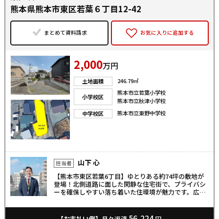
熊本県熊本市東区若葉６丁目12-42
まとめて資料請求
お気に入りに追加する
2,000
万円
246.79㎡
土地面積
熊本市立若葉小学校
小学校区
熊本市立秋津小学校
熊本市立東野中学校
中学校区
山下 心
担当者
【熊本市東区若葉6丁目】ゆとりある約74坪の敷地が
登場！北側道路に面した閑静な住宅街で、プライバシ
ーを確保しやすい落ち着いた住環境が魅力です。広さ
を活かして、憧れの大空間リビングや並列駐車、お庭
作りなど自由度の高いプランニングが可能です。近隣
には公園や保育園もあり、子育て世代にも適した立
56,224
【お支払い例】
月々返済
円