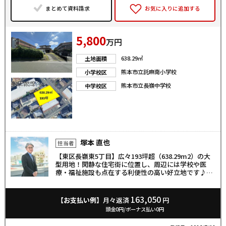
まとめて資料請求
お気に入りに追加する
5,800
万円
638.29㎡
土地面積
熊本市立託麻南小学校
小学校区
熊本市立長嶺中学校
中学校区
塚本 直也
担当者
【東区長嶺東5丁目】広々193坪超（638.29m2）の大
型用地！閑静な住宅街に位置し、周辺には学校や医
療・福祉施設も点在する利便性の高い好立地です♪こ
の広さを活かして、ゆとりある平屋や二世帯住宅はも
ちろん、アパート経営や事務所、施設用地としても最
適。建築条件はありませんので、お好きなハウスメー
163,050
【お支払い例】
月々返済
円
カーで建築可能です！広大な土地をお探しの方、理想
頭金0円/ボーナス払い0円
のプランをここで形にしませんか？