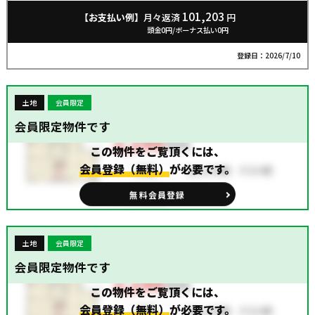
です！広大な敷地を活かし、平屋や二世帯住宅、広い
庭など理想の住まいを形にできます！建築条件なし、
101,203
【お支払い例】
月々返済
円
お好きなハウスメーカーで建築可能。この広さで豊か
頭金0円/ボーナス払い0円
な新生活を叶えませんか？
登録日：2026/7/10
土地
会員限定
会員限定物件です
この物件をご覧頂くには、
会員登録（無料）
が必要です。
無料会員登録
土地
会員限定
会員限定物件です
この物件をご覧頂くには、
会員登録（無料）
が必要です。