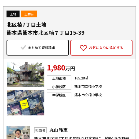
土地
上物有
北区楠7丁目土地
熊本県熊本市北区楠７丁目15-39
まとめて資料請求
お気に入りに追加する
1,980
万円
165.28㎡
土地面積
熊本市立楠小学校
小学校区
熊本市立楠中学校
中学校区
丸山 玲志
担当者
熊本市北区楠7丁目の閑静な住宅街に、約50坪の整形