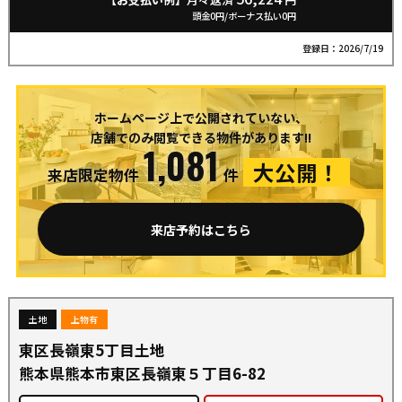
地。夢のマイホーム用地として、ぜひ一度現地をご覧
頭金0円/ボーナス払い0円
ください！
登録日：2026/7/19
ホームページ上で公開されていない、
店舗でのみ閲覧できる物件があります!!
1,081
大公開！
来店限定物件
件
来店予約はこちら
土地
上物有
東区長嶺東5丁目土地
熊本県熊本市東区長嶺東５丁目6-82