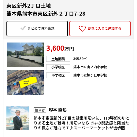
東区新外2丁目土地
熊本県熊本市東区新外２丁目7-28
まとめて資料請求
お気に入りに追加する
3,600
万円
395.39㎡
土地面積
熊本市立山ノ内小学校
小学校区
熊本市立錦ヶ丘中学校
中学校区
塚本 直也
担当者
熊本市東区新外2丁目の健軍川沿いに、119坪超のゆと
りある土地が登場！川沿いならではの開放感と陽当た
りの良さが魅力です♪スーパーマーケットが徒歩圏内
で買い物も便利！閑静な住宅街は子育て環境にも最適