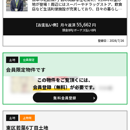
地が登場！周辺にはスーパーやドラッグストア、飲食
店など生活利便施設が充実しており、日々の暮らしに
便利な住環境です♪また、小中学校も徒歩圏内にあ
り、利便性と落ち着いた住環境を兼ね備えたおすすめ
の物件です！ぜひお気軽にお問い合わせください！
55,662
【お支払い例】
月々返済
円
頭金0円/ボーナス払い0円
登録日：2026/7/26
土地
会員限定
会員限定物件です
この物件をご覧頂くには、
会員登録（無料）
が必要です。
無料会員登録
土地
上物有
東区若葉6丁目土地