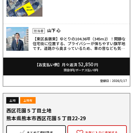
山下 心
担当者
【東区長嶺東】ゆとりの104.36坪（345m2）！閑静な
住宅街に位置する、プライバシーが保ちやすい旗竿地
です。道路から奥まっているため、車の音なども気に
なりにくく静かな環境。南東側は開けており、陽当た
り・風通し良好です！100坪超の広大な敷地なので、
人気の平屋建築や広々としたお庭、複数台の駐車場な
52,850
【お支払い例】
月々返済
円
ど、ゆとりある理想の住まいづくりが叶います。ぜひ
頭金0円/ボーナス払い0円
一度現地をご確認ください。
登録日：2026/5/17
土地
上物有
西区花園５丁目土地
熊本県熊本市西区花園５丁目22-29
まとめて資料請求
お気に入りに追加する