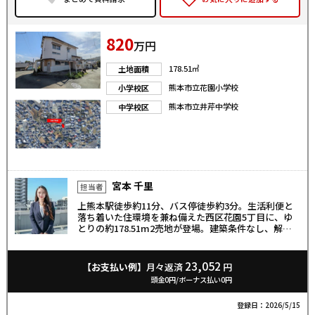
820
万円
178.51㎡
土地面積
熊本市立花園小学校
小学校区
熊本市立井芹中学校
中学校区
宮本 千里
担当者
上熊本駅徒歩約11分、バス停徒歩約3分。生活利便と
落ち着いた住環境を兼ね備えた西区花園5丁目に、ゆ
とりの約178.51m2売地が登場。建築条件なし、解体
渡しで自由設計が可能。花園小・井芹中エリアで、家
族の暮らしにうれしい住環境。コンビニや郵便局も徒
歩圏内、理想の住まいをこの場所から。
23,052
【お支払い例】
月々返済
円
頭金0円/ボーナス払い0円
登録日：2026/5/15