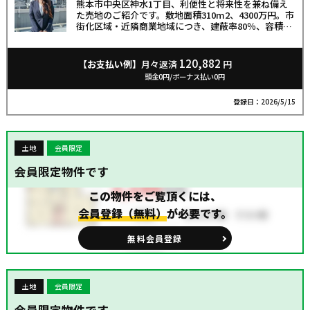
熊本市中央区神水1丁目、利便性と将来性を兼ね備え
た売地のご紹介です。敷地面積310m2、4300万円。市
街化区域・近隣商業地域につき、建蔽率80％、容積率
300％のため、多彩なプランニングが可能です。南側
接道で陽当たりも良好。熊本市電「神水交差点」徒歩
約6分、北窪バス停徒歩約3分と交通アクセスも快適。
120,882
【お支払い例】
月々返済
円
砂取小・出水中エリアで、コンビニ、病院、金融機
頭金0円/ボーナス払い0円
関、スーパーも徒歩圏内。暮らしやすさが揃う立地で
す。
登録日：2026/5/15
土地
会員限定
会員限定物件です
この物件をご覧頂くには、
会員登録（無料）
が必要です。
無料会員登録
土地
会員限定