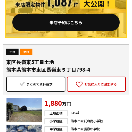
1,087
大公開！
来店限定物件
件
来店予約はこちら
土地
更地
東区長嶺東5丁目土地
熊本県熊本市東区長嶺東５丁目798-4
まとめて資料請求
お気に入りに追加する
1,880
万円
345㎡
土地面積
熊本市立託麻南小学校
小学校区
熊本市立長嶺中学校
中学校区