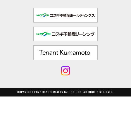
COPYRIGHT 2025 KOSUGI REAL ESTATE CO.,LTD. ALL RIGHTS RESERVED.