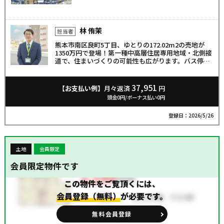
林 侑茉
担当者
熊本市南区良町5丁目、ゆとりの172.02m2の売地が
1350万円で登場！第一種中高層住居専用地域・北側接
道で、住まいづくりの可能性も広がります。バス停徒
歩約7分、田迎南小・託麻中エリアで子育て世帯にも
おすすめ。コンビニ徒歩約6分、病院や郵便局も車で
すぐの便利な住環境。暮らしやすさと安心を両立す
37,951
【お支払い例】
月々返済
円
る、理想の住まいの第一歩に。
頭金0円/ボーナス払い0円
登録日：2026/5/26
土地
会員限定
会員限定物件です
この物件をご覧頂くには、
会員登録（無料）
が必要です。
無料会員登録