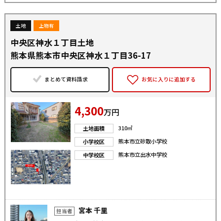
土地
上物有
中央区神水１丁目土地
熊本県熊本市中央区神水１丁目36-17
まとめて資料請求
お気に入りに追加する
4,300
万円
310㎡
土地面積
熊本市立砂取小学校
小学校区
熊本市立出水中学校
中学校区
宮本 千里
担当者