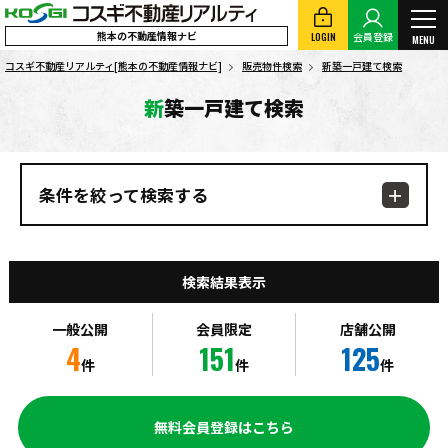
熊本の不動産情報ナビ
LOGIN
会員登録
MENU
コスギ不動産リアルティ[熊本の不動産情報ナビ]
販売物件検索
新築一戸建て検索
新築一戸建て検索
条件を絞って検索する
検索結果表示
一般公開
会員限定
店舗公開
4
151
125
件
件
件
無料会員登録はこちら