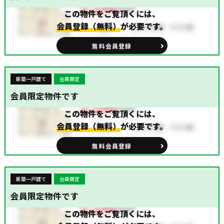
この物件をご覧頂くには、
会員登録（無料）
が必要です。
無料会員登録
新築一戸建て
会員限定
会員限定物件です
この物件をご覧頂くには、
会員登録（無料）
が必要です。
無料会員登録
新築一戸建て
会員限定
会員限定物件です
この物件をご覧頂くには、