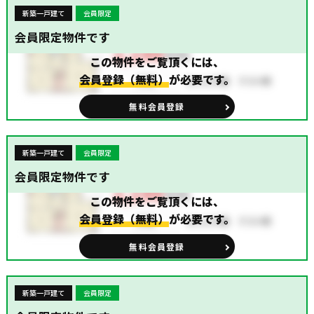
新築一戸建て
会員限定
会員限定物件です
この物件をご覧頂くには、
会員登録（無料）
が必要です。
無料会員登録
新築一戸建て
会員限定
会員限定物件です
この物件をご覧頂くには、
会員登録（無料）
が必要です。
無料会員登録
新築一戸建て
会員限定