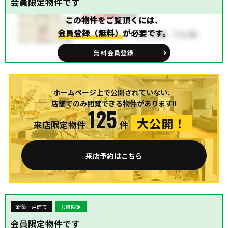
会員限定物件です
この物件をご覧頂くには、
会員登録（無料）
が必要です。
無料会員登録
ホームページ上で公開されていない、
店舗でのみ閲覧できる物件があります!!
125
大公開！
来店限定物件
件
来店予約はこちら
新築一戸建て
会員限定
会員限定物件です