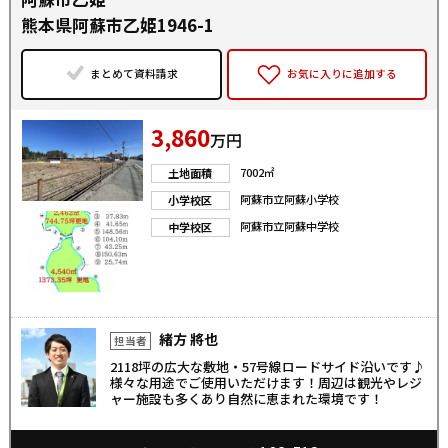
熊本県阿蘇市乙姫1946-1
まとめて資料請求
お気に入りに追加する
3,860
万円
7002㎡
土地面積
阿蘇市立阿蘇小学校
小学校区
阿蘇市立阿蘇中学校
中学校区
緒方 將也
担当者
2118坪の広大な敷地・57号線ロードサイド沿いです♪
様々な用途でご使用いただけます！周辺は観光やレジ
ャー施設も多くあり自然に恵まれた環境です！