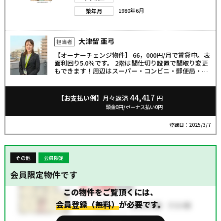
1980年6月
築年月
大津留 亜弓
担当者
【オーナーチェンジ物件】 66，000円/月で賃貸中。表
面利回り5.0％です。 2階は間仕切り設置で間取り変更
もできます！周辺はスーパー・コンビニ・郵便局・学
校などの施設も充実しています♪
44,417
【お支払い例】
月々返済
円
頭金0円/ボーナス払い0円
登録日：2025/3/7
その他
会員限定
会員限定物件です
この物件をご覧頂くには、
会員登録（無料）
が必要です。