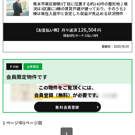
熊本市東区御領3丁目に位置する約142坪の整形地♪現
況は3区画に3棟の賃貸戸建が建っており、そのうち2
棟は現在入居中と安定した収益が見込める状況物件で
す！閑静な住宅街にありながら、東バイパスからすぐ
の立地に位置し、交通利便性や生活利便性にも優れて
います♪収益物件としてはもちろん、将来的な建て替
126,504
【お支払い例】
月々返済
円
えや土地活用にも適した物件です。投資用・事業用・
頭金0円/ボーナス払い0円
自己利用と幅広いニーズに対応できる点が大きな魅力
です！
登録日：2025/9/10
その他
会員限定
会員限定物件です
この物件をご覧頂くには、
会員登録（無料）
が必要です。
無料会員登録
1 ページ中1ページ目
1