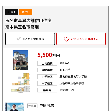
その他
居住中
玉名市高瀬店舗併用住宅
熊本県玉名市高瀬
まとめて資料請求
お気に入りに追加する
5,500
万円
288.2㎡
土地面積
414.84㎡
建物面積
玉名市立玉名町小学校
小学校区
玉名市立玉名中学校
中学校区
1999年10月
築年月
中尾 礼志
担当者