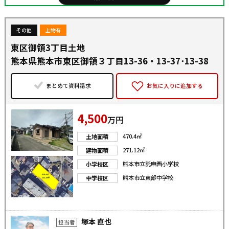
その他
上物有
東区御領3丁目土地
熊本県熊本市東区御領３丁目13-36・13-37･13-38
まとめて資料請求
お気に入りに追加する
4,500
万円
470.4㎡
土地面積
271.12㎡
建物面積
熊本市立託麻西小学校
小学校区
熊本市立東部中学校
中学校区
塚本 直也
担当者