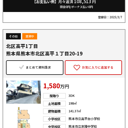
108,513
【お支払い例】
月々返済
円
頭金0円/ボーナス払い0円
登録日：2025/3/7
その他
賃貸中
北区高平1丁目
熊本県熊本市北区高平１丁目20-19
まとめて資料請求
お気に入りに追加する
1,580
万円
3DK
間取り
198㎡
土地面積
141.37㎡
建物面積
熊本市立高平台小学校
小学校区
熊本市立京陵中学校
中学校区