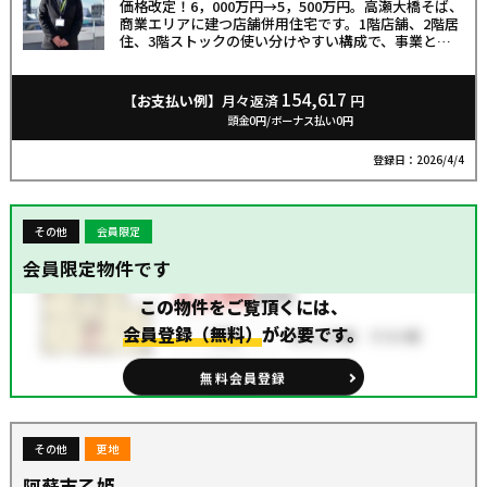
価格改定！6，000万円→5，500万円。高瀬大橋そば、
商業エリアに建つ店舗併用住宅です。1階店舗、2階居
住、3階ストックの使い分けやすい構成で、事業と暮
らしをスマートに両立。敷地約87坪、延床約125坪の
大空間に、ホームエレベーター、2ヶ所のキッチン、
WIC、倉庫など充実設備を搭載。店舗、自宅、事務
154,617
【お支払い例】
月々返済
円
所、倉庫利用まで幅広く対応できる、事業用不動産と
頭金0円/ボーナス払い0円
して魅力あふれる一棟です。
登録日：2026/4/4
その他
会員限定
会員限定物件です
この物件をご覧頂くには、
会員登録（無料）
が必要です。
無料会員登録
その他
更地
阿蘇市乙姫