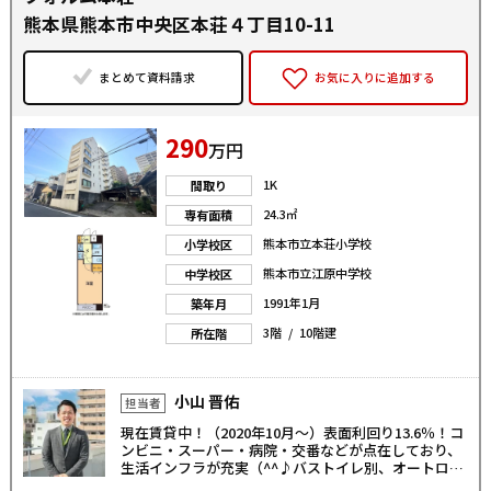
熊本県熊本市中央区本荘４丁目10-11
まとめて資料請求
お気に入りに追加する
290
万円
1K
間取り
24.3㎡
専有面積
熊本市立本荘小学校
小学校区
熊本市立江原中学校
中学校区
1991年1月
築年月
3階 / 10階建
所在階
小山 晋佑
担当者
現在賃貸中！（2020年10月〜）表面利回り13.6％！コ
ンビニ・スーパー・病院・交番などが点在しており、
生活インフラが充実（^^♪バストイレ別、オートロッ
ク付きでセキュリティ◎敷地内ゴミ置場も完備。お気