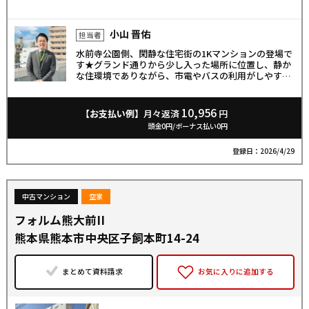
小山 晋佑
担当者
水前寺公園側、閑静な住宅街の1Kマンションの登場で
す★グランド通りから少し入った場所に位置し、静か
な住環境でありながら、市電やバスの利用がしやす
く、交通利便性に富んております（^^♪浴室、トイレ
は別で、洗濯機置き場も室内に◎クローゼットと玄関
収納ありで充実です！自己居住用としても、収益用と
10,956
【お支払い例】
月々返済
円
してもおすすめの物件です！お気軽にお問合せ下さ
頭金0円/ボーナス払い0円
い！
登録日：2026/4/29
中古マンション
空家
フォルム熊大前II
熊本県熊本市中央区子飼本町14-24
まとめて資料請求
お気に入りに追加する