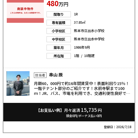
480
万円
1R
間取り
37.85㎡
専有面積
熊本市立出水小学校
小学校区
熊本市立出水中学校
中学校区
1986年9月
築年月
1階 / 10階建
所在階
串山 辰
担当者
月額60，000円で約16年間賃貸中！表面利回り15％！
一階テナント部分のご紹介です！水前寺駅まで100
ｍ！JR、バス、市電を利用でき、交通利便性良好で
す！ぜひご検討下さい♪
15,735
【お支払い例】
月々返済
円
頭金0円/ボーナス払い0円
登録日：2026/7/18