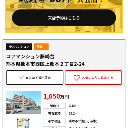
来店限定物件
件
来店予約はこちら
中古マンション
居住中
コアマンション藤崎台
熊本県熊本市西区上熊本２丁目2-24
まとめて資料請求
お気に入りに追加する
1,650
万円
2LDK
間取り
55.2㎡
専有面積
熊本市立池田小学校
小学校区