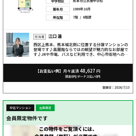
熊本市立京陵中学校
中学校区
1989年10月
築年月
7階 / 8階建
所在階
江口 蓮
担当者
西区上熊本、熊本城北側に位置する分譲マンションの
登場です♪高層階ならではの眺望が魅力的なお部屋で
す♪JRや市電、バスなど利用でき、中心市街地へのア
クセスの良さと熊本城周辺の景観や歴史ある街並み
で、落ち着いた住環境が魅力◎周辺にはスーパーやコ
ンビニ、飲食店など生活施設も揃っており、日常の買
48,627
【お支払い例】
月々返済
円
い物にも困りません！室内はリフォーム歴あり！お探
頭金0円/ボーナス払い0円
しの方には嬉しいペット飼育可です！ ぜひ一度ご内
覧ください（^^♪お問い合わせお待ちしております！
登録日：2026/7/13
中古マンション
会員限定
会員限定物件です
この物件をご覧頂くには、