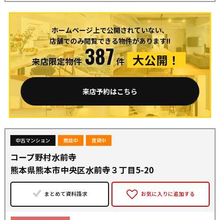
ホームページ上で公開されていない、
店舗でのみ閲覧できる物件があります!!
387
大公開！
来店限定物件
件
来店予約はこちら
中古マンション
商談中
賃貸中
コープ野村水前寺
熊本県熊本市中央区水前寺３丁目5-20
まとめて資料請求
お気に入りに追加する