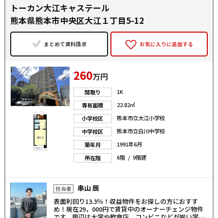
トーカン大江キャステール
熊本県熊本市中央区大江１丁目5-12
まとめて資料請求
お気に入りに追加する
260
万円
1K
間取り
22.82㎡
専有面積
熊本市立大江小学校
小学校区
熊本市立白川中学校
中学校区
1991年6月
築年月
6階 / 9階建
所在階
串山 辰
担当者
表面利回り13.3％！収益物件をお探しの方におすす
め！現在29，000円で賃貸中のオーナーチェンジ物件
です。周辺は大学や飲食店、コンビニなどが揃い学生