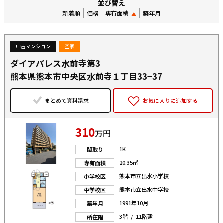
並び替え
新着順
価格
専有面積
築年月
中古マンション
空家
ダイアパレス水前寺第3
熊本県熊本市中央区水前寺１丁目33−37
まとめて資料請求
お気に入りに追加する
310
万円
1K
間取り
20.35㎡
専有面積
熊本市立出水小学校
小学校区
熊本市立出水中学校
中学校区
1991年10月
築年月
3階 / 11階建
所在階