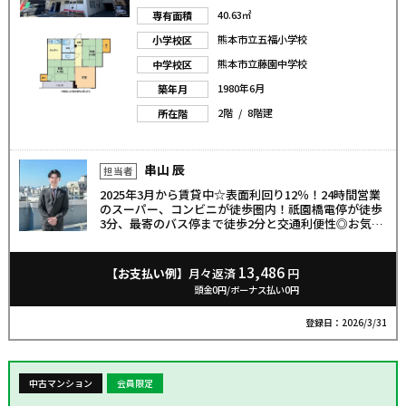
40.63㎡
専有面積
熊本市立五福小学校
小学校区
熊本市立藤園中学校
中学校区
1980年6月
築年月
2階 / 8階建
所在階
串山 辰
担当者
2025年3月から賃貸中☆表面利回り12％！24時間営業
のスーパー、コンビニが徒歩圏内！祇園橋電停が徒歩
3分、最寄のバス停まで徒歩2分と交通利便性◎お気軽
にお問い合わせください！
13,486
【お支払い例】
月々返済
円
頭金0円/ボーナス払い0円
登録日：2026/3/31
中古マンション
会員限定