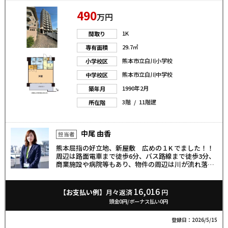
490
万円
1K
間取り
29.7㎡
専有面積
熊本市立白川小学校
小学校区
熊本市立白川中学校
中学校区
1990年2月
築年月
3階 / 11階建
所在階
中尾 由香
担当者
熊本屈指の好立地、新屋敷 広めの１K でました！！
周辺は路面電車まで徒歩6分、バス路線まで徒歩3分、
商業施設や病院等もあり、物件の周辺は川が流れ落ち
着いた雰囲気でお散歩も気持ち良くできます♪眺望・
通風良好☆
16,016
【お支払い例】
月々返済
円
頭金0円/ボーナス払い0円
登録日：2026/5/15