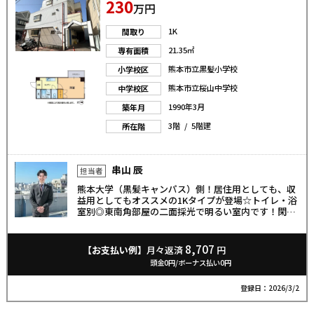
230
万円
1K
間取り
21.35㎡
専有面積
熊本市立黒髪小学校
小学校区
熊本市立桜山中学校
中学校区
1990年3月
築年月
3階 / 5階建
所在階
串山 辰
担当者
熊本大学（黒髪キャンパス）側！居住用としても、収
益用としてもオススメの1Kタイプが登場☆トイレ・浴
室別◎東南角部屋の二面採光で明るい室内です！閑静
な住宅地で静かな環境です♪現在空室でいつでもご内
覧可能です！お気軽にお問い合わせください！
8,707
【お支払い例】
月々返済
円
頭金0円/ボーナス払い0円
登録日：2026/3/2