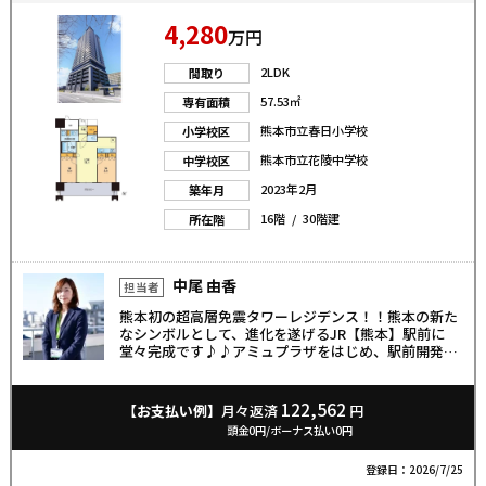
4,280
万円
2LDK
間取り
57.53㎡
専有面積
熊本市立春日小学校
小学校区
熊本市立花陵中学校
中学校区
2023年2月
築年月
16階 / 30階建
所在階
中尾 由香
担当者
熊本初の超高層免震タワーレジデンス！！熊本の新た
なシンボルとして、進化を遂げるJR【熊本】駅前に
堂々完成です♪♪アミュプラザをはじめ、駅前開発に
よって新な賑わいと利便を創出する環境です！ご案内
可能です。 お気軽にお問合せ下さい♪
122,562
【お支払い例】
月々返済
円
頭金0円/ボーナス払い0円
登録日：2026/7/25