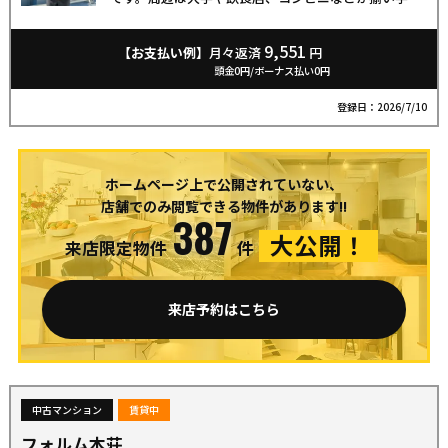
や単身者に人気のエリア。中川鶴公園や白川河川敷も
徒歩圏内で住環境も良好です。資産運用を始めたい方
にもおすすめの一室です。お気軽にお問い合わせくだ
9,551
【お支払い例】
月々返済
円
さい。
頭金0円/ボーナス払い0円
登録日：2026/7/10
ホームページ上で公開されていない、
店舗でのみ閲覧できる物件があります!!
387
大公開！
来店限定物件
件
来店予約はこちら
中古マンション
賃貸中
フォルム本荘