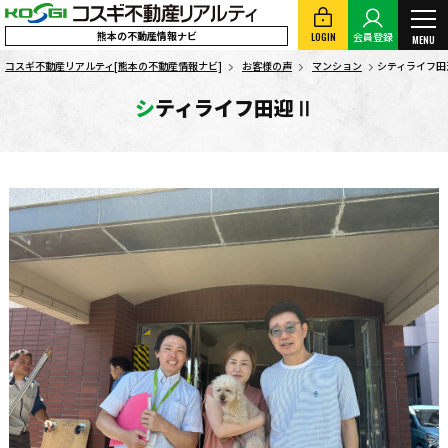
熊本の不動産情報ナビ
LOGIN
会員登録
MENU
コスギ不動産リアルティ[熊本の不動産情報ナビ]
お客様の声
マンション
シティライフ田
シティライフ田迎Ⅱ