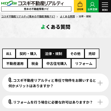
熊本の不動産情報ナビ
LOGIN
会員登録
MENU
コスギ不動産リアルティ[熊本の不動産情報ナビ]
よくある質問
法律・規制
よくある質問
ALL
契約・購入
法律・規制
その他
売却
不動産運用
税金
中古住宅購入
リフォーム
Q.
コスギ不動産リアルティと専任で物件をお願いすると
何かメリットはありますか？
Q.
リフォームを行う場合に必要な許可はありますか？